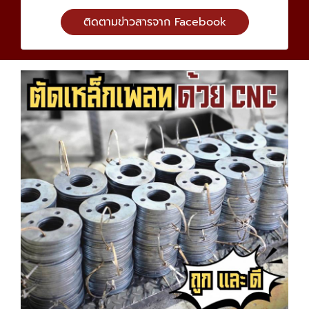
ติดตามข่าวสารจาก Facebook