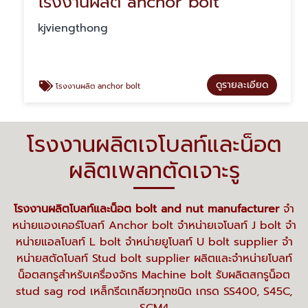
โรงงานผลิต anchor bolt
kjviengthong
ดูรายละเอียด
โรงงานผลิต anchor bolt
โรงงานผลิตเจโบลท์และน็อต
ผลิตเพลทตัดเจาะรู
โรงงานผลิตโบลท์และน็อต bolt and nut manufacturer
จำ
หน่ายแองเคอร์โบลท์ Anchor bolt จำหน่ายเจโบลท์ J bolt จำ
หน่ายแอลโบลท์ L bolt จำหน่ายยูโบลท์ U bolt supplier จำ
หน่ายสตัดโบลท์ Stud bolt supplier ผลิตและจำหน่ายโบลท์
น็อตสกรูสำหรับเครื่องจักร Machine bolt รับผลิตสกรูน็อต
stud sag rod เหล็กรีดเกลียวทุกชนิด เกรด SS400, S45C,