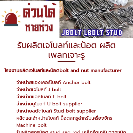
รับผลิตเจโบลท์และน็อต ผลิต
เพลทเจาะรู
โรงงานผลิตเจโบลท์และน็อตbolt and nut manufacturer
จำหน่ายแองเคอร์โบลท์ Anchor bolt
จำหน่ายเจโบลท์ J bolt
จำหน่ายแอลโบลท์ L bolt
จำหน่ายยูโบลท์ U bolt supplier
จำหน่ายสตัดโบลท์ Stud bolt supplier
ผลิตและจำหน่ายโบลท์ น็อตสกรูสำหรับเครื่องจักร
Machine bolt
รับผลิตสกรูน็อต stud sag rod เหล็กรีดเกลียวทุกชนิด