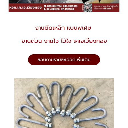
งานตัดเหล็ก แบบพิเศษ
งานด่วน งานไว ไว้ใจ เคเจเวียงทอง
สอบถามรายละเอียดเพิ่มเติม