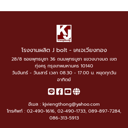
โรงงานผลิต J bolt - เคเจเวียงทอง
28/8 ซอยพุทธบูชา 36 ถนนพุทธบูชา แขวงบางมด เขต
ทุ่งครุ กรุงเทพมหานคร 10140
วันจันทร์ - วันเสาร์ เวลา 08.30 - 17.00 น. หยุดทุกวัน
อาทิตย์
อีเมล :
kjviengthong@yahoo.com
โทรศัพท์ :
02-490-1616
,
02-490-1733
,
089-897-7284
,
086-313-5913