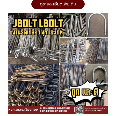
ดูรายละเอียดเพิ่มเติม