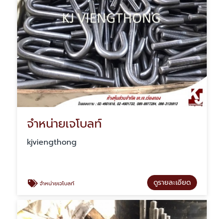
จำหน่ายเจโบลท์
kjviengthong
ดูรายละเอียด
จำหน่ายเจโบลท์