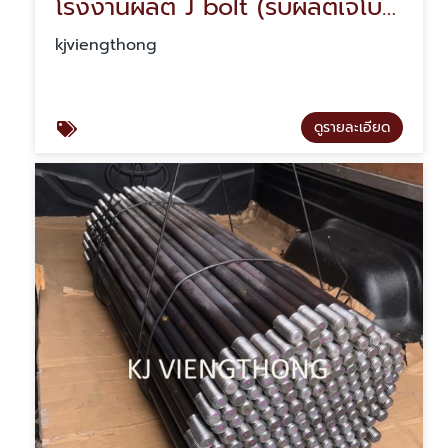
โรงงานผลิต J bolt (รับผลิตเจโบลท์)
kjviengthong
ดูรายละเอียด