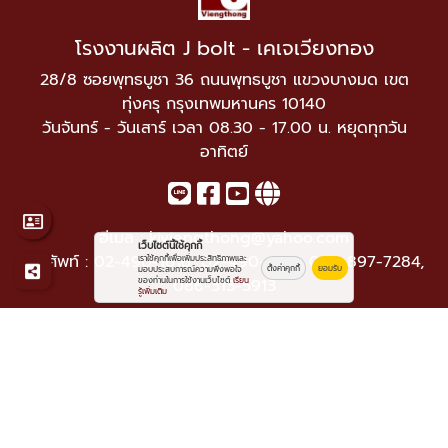
โรงงานผลิต J bolt - เคเจเวียงทอง
28/8 ซอยพุทธบูชา 36 ถนนพุทธบูชา แขวงบางมด เขต
ทุ่งครุ กรุงเทพมหานคร 10140
วันจันทร์ - วันเสาร์ เวลา 08.30 - 17.00 น. หยุดทุกวัน
อาทิตย์
อีเมล :
kjviengthong@yahoo.com
เว็บไซต์นี้ใช้คุกกี้
โทรศัพท์ :
02-490-1616
,
02-490-1733
,
089-897-7284
,
เราใช้คุกกี้เพื่อเพิ่มประสิทธิภาพและ
ตั้งค่าคุกกี้
ยอมรับ
มอบประสบการณ์ความพึงพอใจ
ของท่านในการใช้งานเว็บไซต์
086-313-5913
เรียน
รู้เพิ่มเติม
© 2569
โรงงานผลิต J bolt - เคเจเวียงทอง